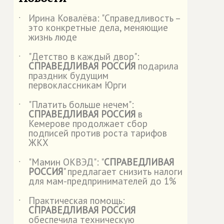
Ирина Ковалёва: "Справедливость –
˙
это конкретные дела, меняющие
жизнь люде
"Детство в каждый двор":
˙
СПРАВЕДЛИВАЯ РОССИЯ
подарила
праздник будущим
первоклассникам Юрги
"Платить больше нечем":
˙
СПРАВЕДЛИВАЯ РОССИЯ
в
Кемерове продолжает сбор
подписей против роста тарифов
ЖКХ
"Мамин ОКВЭД": "
СПРАВЕДЛИВАЯ
˙
РОССИЯ
" предлагает снизить налоги
для мам-предпринимателей до 1%
Практическая помощь:
˙
СПРАВЕДЛИВАЯ РОССИЯ
обеспечила техническую