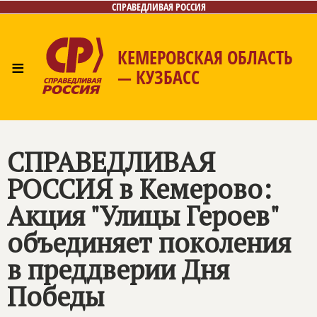
СПРАВЕДЛИВАЯ РОССИЯ
КЕМЕРОВСКАЯ ОБЛАСТЬ
≡
— КУЗБАСС
Главная
Общественные приёмные
Новости
Лица
Фото/Видео
Газета
Контакты
СПРАВЕДЛИВАЯ
РОССИЯ
в Кемерово:
Акция "Улицы Героев"
объединяет поколения
в преддверии Дня
Победы