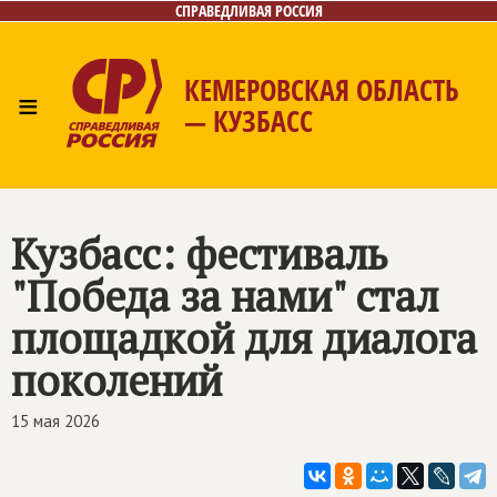
СПРАВЕДЛИВАЯ РОССИЯ
КЕМЕРОВСКАЯ ОБЛАСТЬ
≡
— КУЗБАСС
Главная
Общественные приёмные
Новости
Лица
Фото/Видео
Газета
Контакты
Кузбасс: фестиваль
"Победа за нами" стал
площадкой для диалога
поколений
15 мая 2026