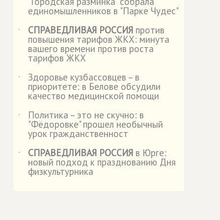
"Городская разминка" собрала
единомышленников в "Парке Чудес"
СПРАВЕДЛИВАЯ РОССИЯ
против
˙
повышения тарифов ЖКХ: минута
вашего времени против роста
тарифов ЖКХ
Здоровье кузбассовцев – в
˙
приоритете: в Белове обсудили
качество медицинской помощи
Политика – это не скучно: в
˙
"Фёдоровке" прошел необычный
урок гражданственност
СПРАВЕДЛИВАЯ РОССИЯ
в Юрге:
˙
новый подход к празднованию Дня
физкультурника