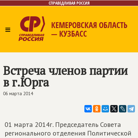
СПРАВЕДЛИВАЯ РОССИЯ
КЕМЕРОВСКАЯ ОБЛАСТЬ
≡
— КУЗБАСС
Главная
Общественные приёмные
Новости
Лица
Фото/Видео
Газета
Контакты
Встреча членов партии
в г.Юрга
06 марта 2014
01 марта 2014г. Председатель Совета
регионального отделения Политической