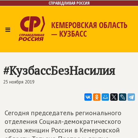
СПРАВЕДЛИВАЯ РОССИЯ
КЕМЕРОВСКАЯ ОБЛАСТЬ
≡
— КУЗБАСС
Главная
Общественные приёмные
Новости
Лица
Фото/Видео
Газета
Контакты
#КузбассБезНасилия
25 ноября 2019
Сегодня председатель регионального
отделения Социал-демократического
союза женщин России в Кемеровской