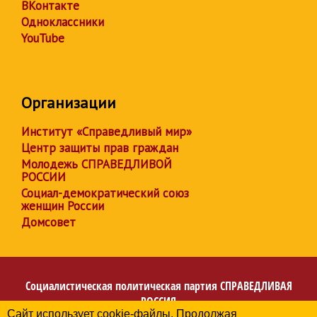
ВКонтакте
Одноклассники
YouTube
Организации
Институт «Справедливый мир»
Центр защиты прав граждан
Молодежь СПРАВЕДЛИВОЙ
РОССИИ
Социал-демократический союз
женщин России
Домсовет
Социалистическая политическая партия
СПРАВЕДЛИВАЯ
РОССИЯ
Сайт использует cookie-файлы. Продолжая
Региональное отделение партии в Кемеровской области