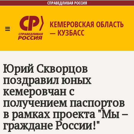
СПРАВЕДЛИВАЯ РОССИЯ
КЕМЕРОВСКАЯ ОБЛАСТЬ
≡
— КУЗБАСС
Главная
Общественные приёмные
Новости
Лица
Фото/Видео
Газета
Контакты
Юрий Скворцов
поздравил юных
кемеровчан с
получением паспортов
в рамках проекта "Мы –
граждане России!"