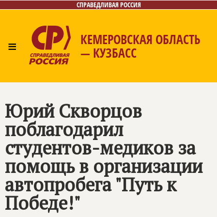
СПРАВЕДЛИВАЯ РОССИЯ
КЕМЕРОВСКАЯ ОБЛАСТЬ
≡
— КУЗБАСС
Главная
Общественные приёмные
Новости
Лица
Фото/Видео
Газета
Контакты
Юрий Скворцов
поблагодарил
студентов-медиков за
помощь в организации
автопробега "Путь к
Победе!"