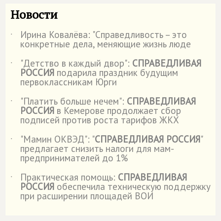
Новости
Ирина Ковалёва: "Справедливость – это
˙
конкретные дела, меняющие жизнь люде
"Детство в каждый двор":
СПРАВЕДЛИВАЯ
˙
РОССИЯ
подарила праздник будущим
первоклассникам Юрги
"Платить больше нечем":
СПРАВЕДЛИВАЯ
˙
РОССИЯ
в Кемерове продолжает сбор
подписей против роста тарифов ЖКХ
"Мамин ОКВЭД": "
СПРАВЕДЛИВАЯ РОССИЯ
"
˙
предлагает снизить налоги для мам-
предпринимателей до 1%
Практическая помощь:
СПРАВЕДЛИВАЯ
˙
РОССИЯ
обеспечила техническую поддержку
при расширении площадей ВОИ