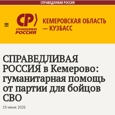
СПРАВЕДЛИВАЯ РОССИЯ
КЕМЕРОВСКАЯ ОБЛАСТЬ
≡
— КУЗБАСС
Главная
Общественные приёмные
Новости
Лица
Фото/Видео
Газета
Контакты
СПРАВЕДЛИВАЯ
РОССИЯ
в Кемерово:
гуманитарная помощь
от партии для бойцов
СВО
19 июня 2026