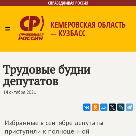
СПРАВЕДЛИВАЯ РОССИЯ
КЕМЕРОВСКАЯ ОБЛАСТЬ
≡
— КУЗБАСС
Главная
Общественные приёмные
Новости
Лица
Фото/Видео
Газета
Контакты
Трудовые будни
депутатов
14 октября 2021
Избранные в сентябре депутаты
приступили к полноценной