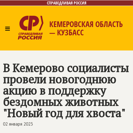
СПРАВЕДЛИВАЯ РОССИЯ
КЕМЕРОВСКАЯ ОБЛАСТЬ
≡
— КУЗБАСС
Главная
Общественные приёмные
Новости
Лица
Фото/Видео
Газета
Контакты
В Кемерово социалисты
провели новогоднюю
акцию в поддержку
бездомных животных
"Новый год для хвоста"
02 января 2023