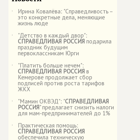
Ирина Ковалёва: "Справедливость –
˙
это конкретные дела, меняющие
жизнь люде
"Детство в каждый двор":
˙
СПРАВЕДЛИВАЯ РОССИЯ
подарила
праздник будущим
первоклассникам Юрги
"Платить больше нечем":
˙
СПРАВЕДЛИВАЯ РОССИЯ
в
Кемерове продолжает сбор
подписей против роста тарифов
ЖКХ
"Мамин ОКВЭД": "
СПРАВЕДЛИВАЯ
˙
РОССИЯ
" предлагает снизить налоги
для мам-предпринимателей до 1%
Практическая помощь:
˙
СПРАВЕДЛИВАЯ РОССИЯ
обеспечила техническую