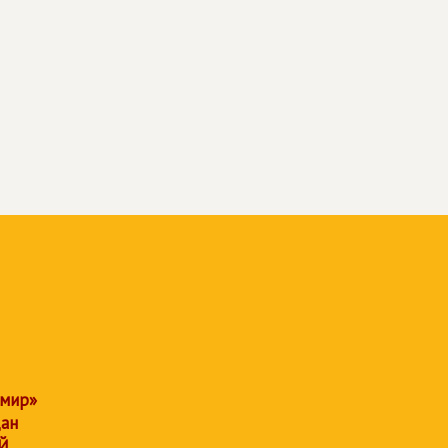
 мир»
дан
Й