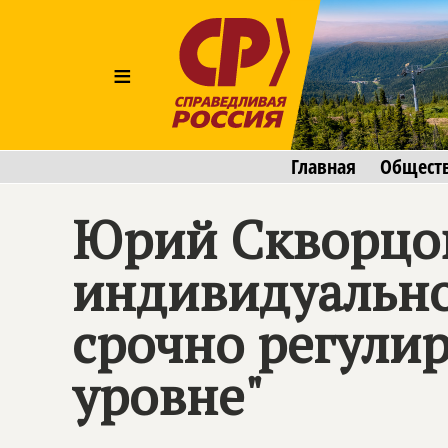
≡
Главная
Общест
Юрий Скворцов
индивидуально
срочно регули
уровне"