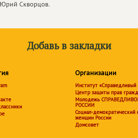
 Юрий Скворцов.
Добавь в закладки
тия
Организации
ram
Институт «Справедливый
Центр защиты прав граж
акте
Молодежь СПРАВЕДЛИВО
РОССИИ
лассники
Социал-демократический 
be
женщин России
Домсовет