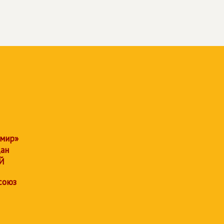
 мир»
дан
Й
союз