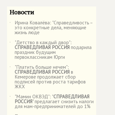
Новости
Ирина Ковалёва: "Справедливость –
˙
это конкретные дела, меняющие
жизнь люде
"Детство в каждый двор":
˙
СПРАВЕДЛИВАЯ РОССИЯ
подарила
праздник будущим
первоклассникам Юрги
"Платить больше нечем":
˙
СПРАВЕДЛИВАЯ РОССИЯ
в
Кемерове продолжает сбор
подписей против роста тарифов
ЖКХ
"Мамин ОКВЭД": "
СПРАВЕДЛИВАЯ
˙
РОССИЯ
" предлагает снизить налоги
для мам-предпринимателей до 1%