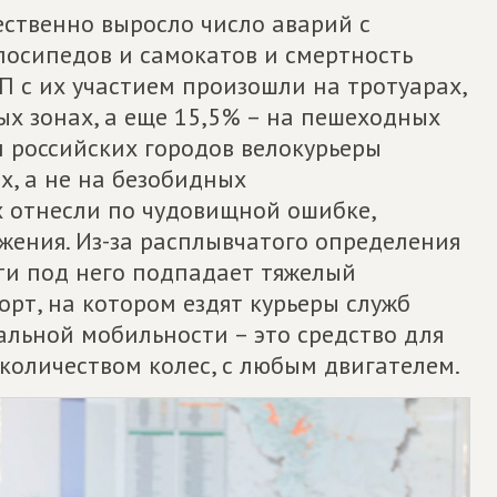
щественно выросло число аварий с
лосипедов и самокатов и смертность
П с их участием произошли на тротуарах,
х зонах, а еще 15,5% – на пешеходных
м российских городов велокурьеры
х, а не на безобидных
х отнесли по чудовищной ошибке,
жения. Из-за расплывчатого определения
ти под него подпадает тяжелый
рт, на котором ездят курьеры служб
альной мобильности – это средство для
количеством колес, с любым двигателем.