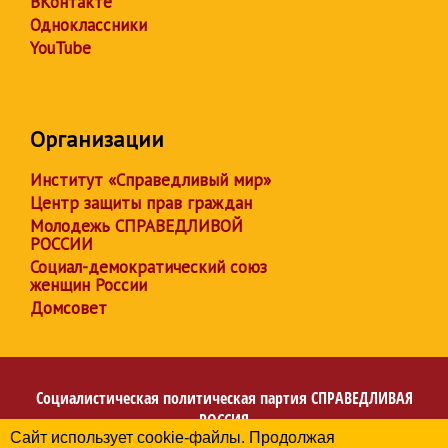
ВКонтакте
Одноклассники
YouTube
Организации
Институт «Справедливый мир»
Центр защиты прав граждан
Молодежь СПРАВЕДЛИВОЙ
РОССИИ
Социал-демократический союз
женщин России
Домсовет
Социалистическая политическая партия
СПРАВЕДЛИВАЯ
РОССИЯ
Сайт использует cookie-файлы. Продолжая
Региональное отделение партии в Кемеровской области