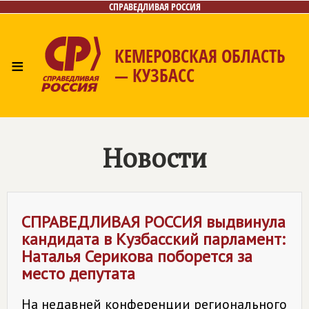
СПРАВЕДЛИВАЯ РОССИЯ
КЕМЕРОВСКАЯ ОБЛАСТЬ
≡
— КУЗБАСС
Главная
Общественные приёмные
Новости
Лица
Фото/Видео
Газета
Контакты
Новости
СПРАВЕДЛИВАЯ РОССИЯ
выдвинула
кандидата в Кузбасский парламент:
Наталья Серикова поборется за
место депутата
На недавней конференции регионального